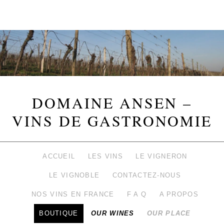
DOMAINE ANSEN –
VINS DE GASTRONOMIE
ACCUEIL
LES VINS
LE VIGNERON
LE VIGNOBLE
CONTACTEZ-NOUS
NOS VINS EN FRANCE
F A Q
A PROPOS
BOUTIQUE
OUR WINES
OUR PLACE