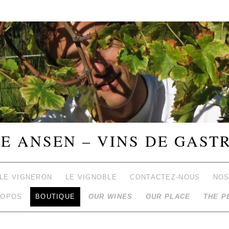
E ANSEN – VINS DE GAST
LE VIGNERON
LE VIGNOBLE
CONTACTEZ-NOUS
NOS
ROPOS
BOUTIQUE
OUR WINES
OUR PLACE
THE P