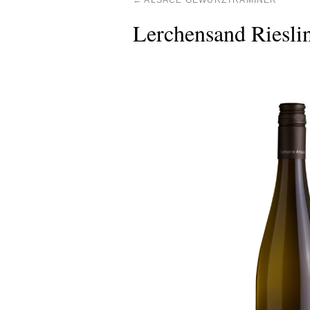
←
ALSACE GEWURZTRAMINER
Lerchensand Riesli