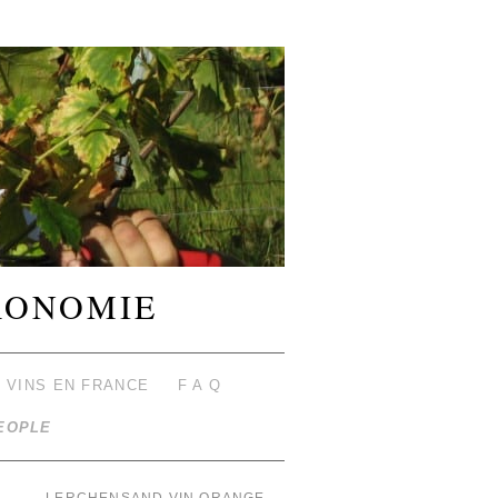
RONOMIE
 VINS EN FRANCE
F A Q
EOPLE