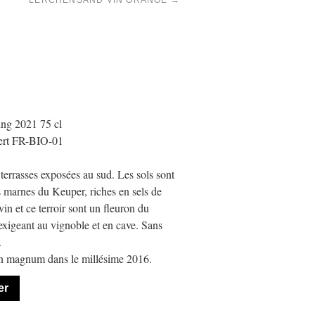
LERCHENSAND VIN ORANGE
→
ng 2021 75 cl
cert FR-BIO-01
terrasses exposées au sud. Les sols sont
s marnes du Keuper, riches en sels de
n et ce terroir sont un fleuron du
xigeant au vignoble et en cave. Sans
.
en magnum dans le millésime 2016.
er