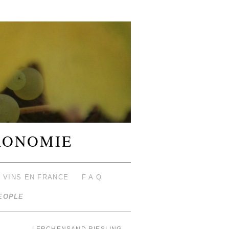
RONOMIE
 VINS EN FRANCE
F A Q
EOPLE