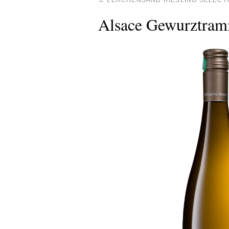
←
LERCHENSAND RIESLING SÉLECTI
Alsace Gewurztram