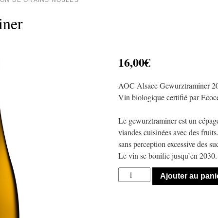
ON DE GRAINS NOBLES
iner
16,00
€
AOC Alsace Gewurztraminer 20
Vin biologique certifié par Eco
Le gewurztraminer est un cépage à
viandes cuisinées avec des fruits.
sans perception excessive des suc
Le vin se bonifie jusqu’en 2030.
Ajouter au pani