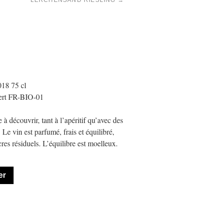
LERCHENSAND RIESLING
→
18 75 cl
cert FR-BIO-01
 découvrir, tant à l’apéritif qu’avec des
 Le vin est parfumé, frais et équilibré,
res résiduels. L’équilibre est moelleux.
er