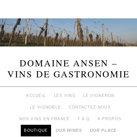
DOMAINE ANSEN –
VINS DE GASTRONOMIE
ACCUEIL
LES VINS
LE VIGNERON
LE VIGNOBLE
CONTACTEZ-NOUS
NOS VINS EN FRANCE
F A Q
A PROPOS
BOUTIQUE
OUR WINES
OUR PLACE