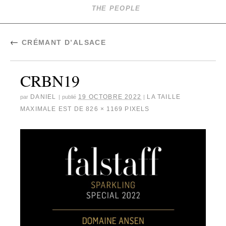
THE PEOPLE
←
CRÉMANT D’ALSACE
CRBN19
DANIEL
19 OCTOBRE 2022
LA TAILLE
par
|
publié
|
MAXIMALE EST DE
826 × 1169
PIXELS